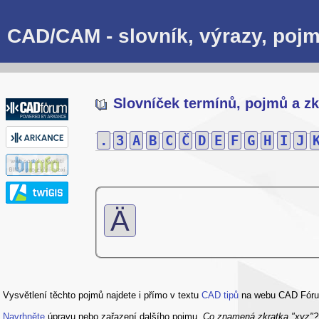
CAD/CAM - slovník, výrazy, pojm
Slovníček termínů, pojmů a zk
.
3
A
B
C
Č
D
E
F
G
H
I
J
Ä
Vysvětlení těchto pojmů najdete i přímo v textu
CAD tipů
na webu CAD Fór
Navrhněte
úpravu nebo zařazení dalšího pojmu.
Co znamená zkratka "xyz"