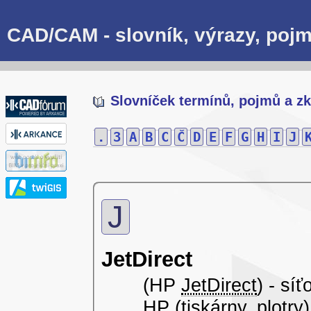
CAD/CAM - slovník, výrazy, pojm
Slovníček termínů, pojmů a zk
.
3
A
B
C
Č
D
E
F
G
H
I
J
J
JetDirect
(HP
JetDirect
) - sí
HP (tiskárny, plotry