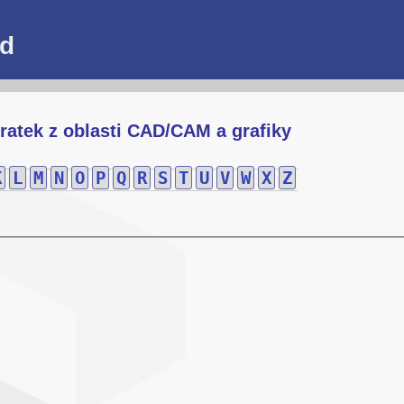
ód
ratek z oblasti CAD/CAM a grafiky
K
L
M
N
O
P
Q
R
S
T
U
V
W
X
Z