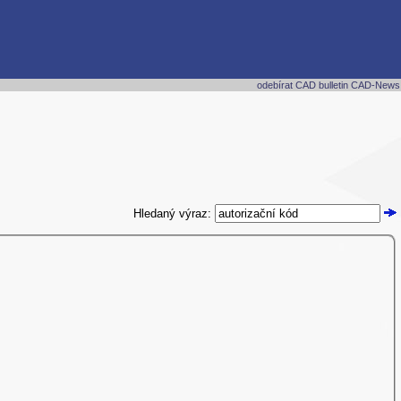
odebírat CAD bulletin CAD-News
Hledaný výraz: