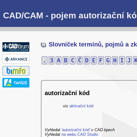
CAD/CAM - pojem autorizační k
Slovníček termínů, pojmů a zk
.
3
A
B
C
Č
D
E
F
G
H
I
J
autorizační kód
viz
aktivační kód
Vyhledat
'autorizační kód'
v CAD tipech
Vyhledat
na webu CAD Studio