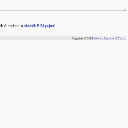
ch Autodesk a
slovník BIM pojmů
.
Copyright © 2026
Arkance Systems CZ s.r.o.