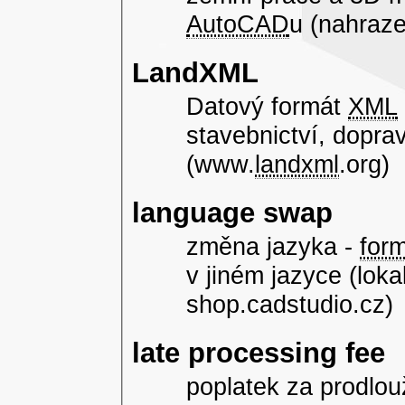
AutoCAD
u (nahraz
LandXML
Datový formát
XML
stavebnictví, dopra
(www.
landxml
.org)
language swap
změna jazyka -
for
v jiném jazyce (loka
shop.cadstudio.cz)
late processing fee
poplatek za prodlo