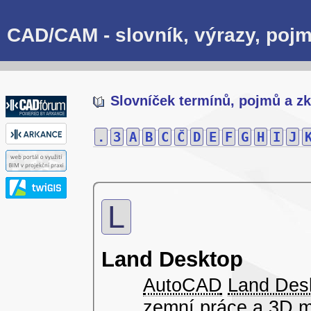
CAD/CAM - slovník, výrazy, pojm
Slovníček termínů, pojmů a zk
.
3
A
B
C
Č
D
E
F
G
H
I
J
L
Land Desktop
AutoCAD
Land Des
zemní práce a 3D m