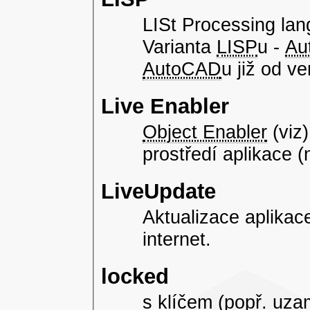
LISt Processing lan
Varianta
LISP
u -
Au
AutoCAD
u již od ve
Live Enabler
Object Enabler
(viz)
prostředí aplikace 
LiveUpdate
Aktualizace aplika
internet.
locked
s klíčem (popř. uza