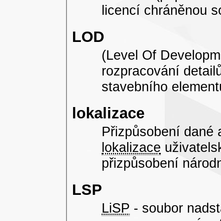
licencí chráněnou 
LOD
(Level Of Developme
rozpracování detail
stavebního element
lokalizace
Přizpůsobení dané 
lokalizace
uživatels
přizpůsobení národ
LSP
LiSP
- soubor nads