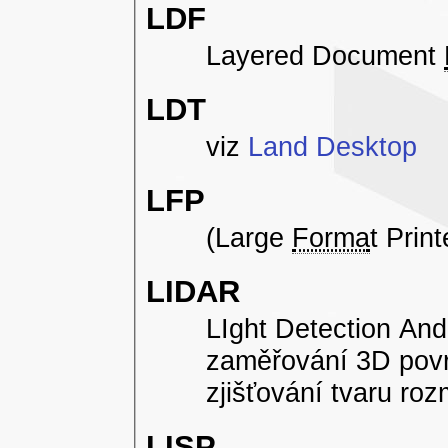
LDF
Layered Document
LDT
viz
Land Desktop
LFP
(Large
Forma
t Prin
LIDAR
LIght Detection An
zaměřování 3D povr
zjišťování tvaru ro
LISP