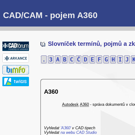
CAD/CAM - pojem A360
Slovníček termínů, pojmů a zk
.
3
A
B
C
Č
D
E
F
G
H
I
J
A360
Autodesk
A360
- správa dokumentů v clou
Vyhledat
'A360'
v CAD tipech
Vyhledat
na webu CAD Studio