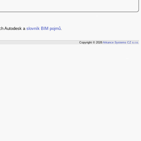
ch Autodesk a
slovník BIM pojmů
.
Copyright © 2026
Arkance Systems CZ s.r.o.