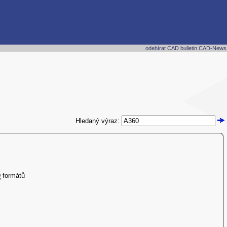
odebírat CAD bulletin CAD-News
Hledaný výraz:
D
formátů