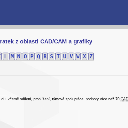
ratek z oblasti CAD/CAM a grafiky
K
L
M
N
O
P
Q
R
S
T
U
V
W
X
Z
du, včetně sdílení, prohlížení, týmové spolupráce, podpory více než 70
CA