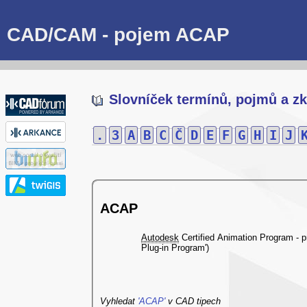
CAD/CAM - pojem ACAP
Slovníček termínů, pojmů a zk
.
3
A
B
C
Č
D
E
F
G
H
I
J
ACAP
Autodesk
Certified Animation Program - pr
Plug-in Program')
Vyhledat
'ACAP'
v CAD tipech