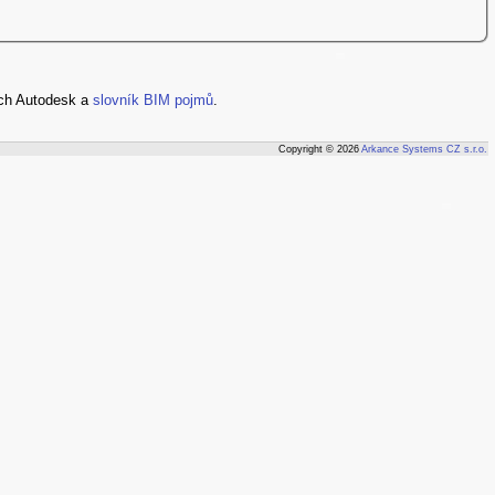
ch Autodesk a
slovník BIM pojmů
.
Copyright © 2026
Arkance Systems CZ s.r.o.