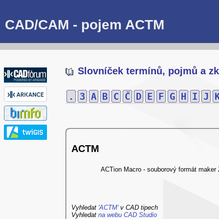
CAD/CAM - pojem ACTM
Slovníček termínů, pojmů a zk
.
3
A
B
C
Č
D
E
F
G
H
I
J
ACTM
ACTion Macro - souborový formát maker 
Vyhledat
'ACTM'
v CAD tipech
Vyhledat
na webu CAD Studio