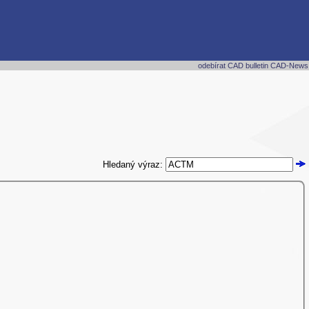
odebírat CAD bulletin CAD-News
Hledaný výraz: