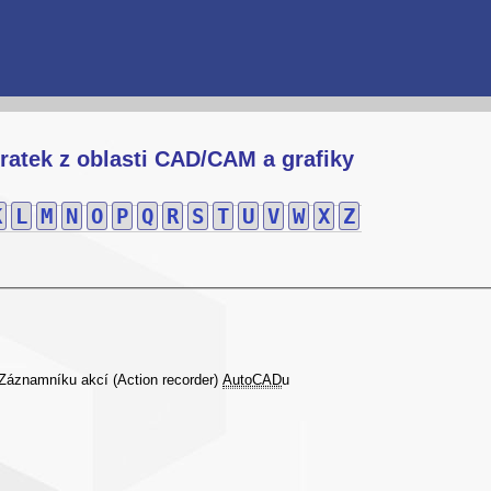
ratek z oblasti CAD/CAM a grafiky
K
L
M
N
O
P
Q
R
S
T
U
V
W
X
Z
Záznamníku akcí (Action recorder)
AutoCAD
u