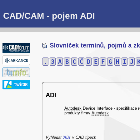
CAD/CAM - pojem ADI
Slovníček termínů, pojmů a zk
.
3
A
B
C
Č
D
E
F
G
H
I
J
ADI
Autodesk
Device Interface - specifikace 
produkty firmy
Autodesk
Vyhledat
'ADI'
v CAD tipech