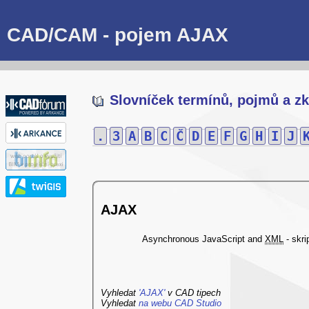
CAD/CAM - pojem AJAX
Slovníček termínů, pojmů a zk
.
3
A
B
C
Č
D
E
F
G
H
I
J
AJAX
Asynchronous JavaScript and
XML
- skri
Vyhledat
'AJAX'
v CAD tipech
Vyhledat
na webu CAD Studio