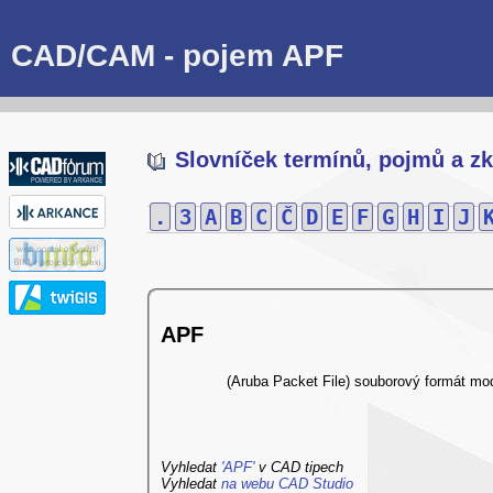
CAD/CAM - pojem APF
Slovníček termínů, pojmů a zk
.
3
A
B
C
Č
D
E
F
G
H
I
J
APF
(Aruba Packet File) souborový formát mo
Vyhledat
'APF'
v CAD tipech
Vyhledat
na webu CAD Studio