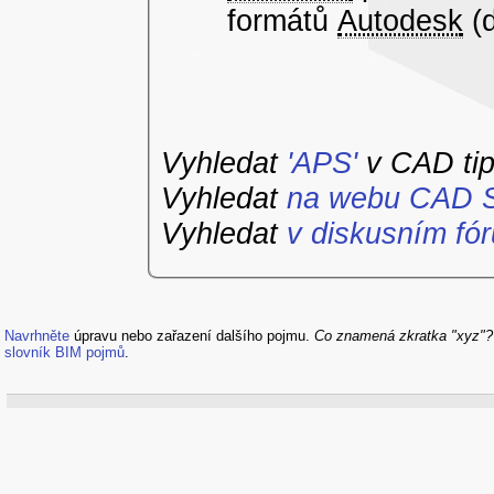
formátů
Autodesk
(
Vyhledat
'APS'
v CAD ti
Vyhledat
na webu CAD S
Vyhledat
v diskusním fór
Navrhněte
úpravu nebo zařazení dalšího pojmu.
Co znamená zkratka "xyz"
slovník BIM pojmů
.