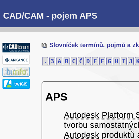
CAD/CAM - pojem APS
Slovníček termínů, pojmů a zk
.
3
A
B
C
Č
D
E
F
G
H
I
J
APS
Autodesk Platform 
tvorbu samostatnýc
Autodesk
produktů 