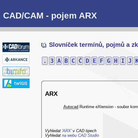
CAD/CAM - pojem ARX
Slovníček termínů, pojmů a zk
.
3
A
B
C
Č
D
E
F
G
H
I
J
ARX
Autocad
Runtime eXtension - soubor kom
Vyhledat
'ARX'
v CAD tipech
Vyhledat
na webu CAD Studio