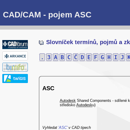
CAD/CAM - pojem ASC
Slovníček termínů, pojmů a zk
.
3
A
B
C
Č
D
E
F
G
H
I
J
ASC
Autodesk
Shared Components - sdílené k
středisko
Autodesk
u)
Vyhledat
'ASC'
v CAD tipech