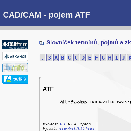
CAD/CAM - pojem ATF
Slovníček termínů, pojmů a zk
.
3
A
B
C
Č
D
E
F
G
H
I
J
ATF
ATF
-
Autodesk
Translation Framework - 
Vyhledat
'ATF'
v CAD tipech
Vyhledat
na webu CAD Studio