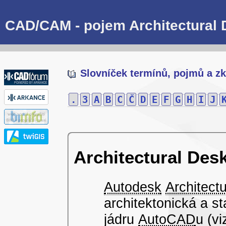
CAD/CAM - pojem Architectural 
Slovníček termínů, pojmů a zk
.
3
A
B
C
Č
D
E
F
G
H
I
J
Architectural Des
Autodesk
Architect
architektonická a s
jádru
AutoCAD
u (v