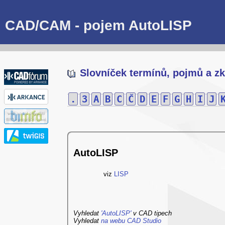
CAD/CAM - pojem AutoLISP
Slovníček termínů, pojmů a zk
.
3
A
B
C
Č
D
E
F
G
H
I
J
AutoLISP
viz
LISP
Vyhledat
'AutoLISP'
v CAD tipech
Vyhledat
na webu CAD Studio