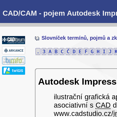
CAD/CAM - pojem Autodesk Imp
Slovníček termínů, pojmů a zk
.
3
A
B
C
Č
D
E
F
G
H
I
J
Autodesk Impress
ilustrační grafická 
asociativní s
CAD
d
www.cadstudio.cz/
i