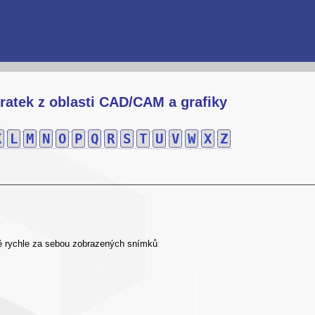
ratek z oblasti CAD/CAM a grafiky
K
L
M
N
O
P
Q
R
S
T
U
V
W
X
Z
ě rychle za sebou zobrazených snímků