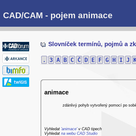
CAD/CAM - pojem animace
Slovníček termínů, pojmů a zk
.
3
A
B
C
Č
D
E
F
G
H
I
J
animace
zdánlivý pohyb vytvořený pomocí po sob
Vyhledat
'animace'
v CAD tipech
Vyhledat
na webu CAD Studio