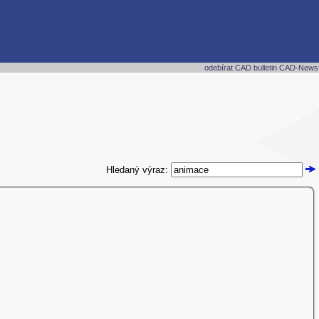
odebírat CAD bulletin CAD-News
Hledaný výraz: