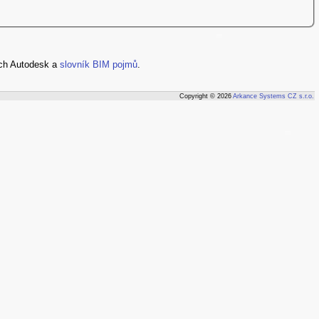
ch Autodesk a
slovník BIM pojmů
.
Copyright © 2026
Arkance Systems CZ s.r.o.