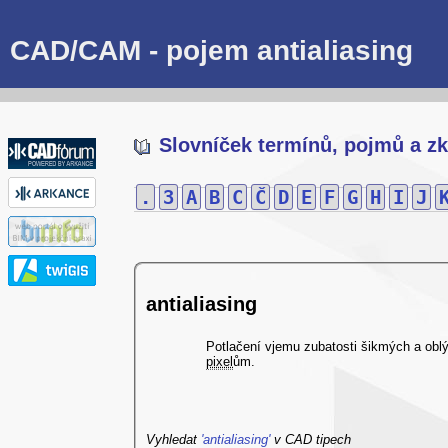
CAD/CAM - pojem antialiasing
Slovníček termínů, pojmů a zk
.
3
A
B
C
Č
D
E
F
G
H
I
J
antialiasing
Potlačení vjemu zubatosti šikmých a obl
pixel
ům.
Vyhledat
'antialiasing'
v CAD tipech