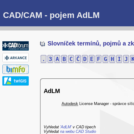
CAD/CAM - pojem AdLM
Slovníček termínů, pojmů a zk
.
3
A
B
C
Č
D
E
F
G
H
I
J
AdLM
Autodesk
License Manager - správce síť
Vyhledat
'AdLM'
v CAD tipech
Vyhledat
na webu CAD Studio