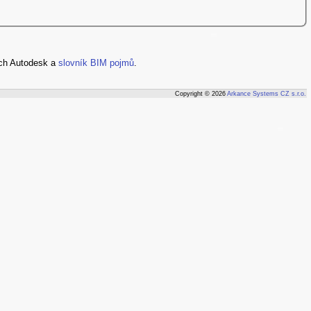
ch Autodesk a
slovník BIM pojmů
.
Copyright © 2026
Arkance Systems CZ s.r.o.