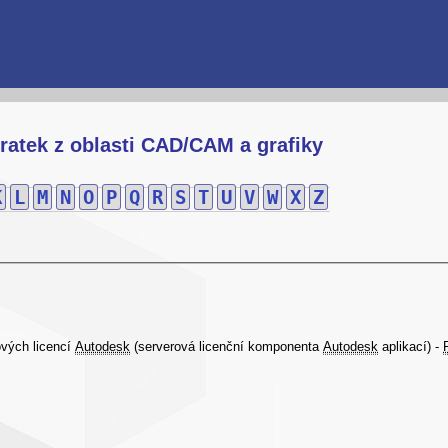
ratek z oblasti CAD/CAM a grafiky
K
L
M
N
O
P
Q
R
S
T
U
V
W
X
Z
ových licencí
Autodesk
(serverová licenční komponenta
Autodesk
aplikací) -