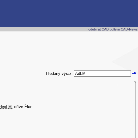
odebírat CAD bulletin CAD-News
Hledaný výraz:
FlexLM
, dříve Élan.