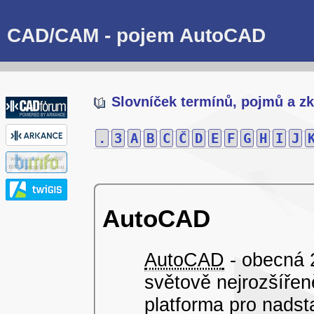
CAD/CAM - pojem AutoCAD
Slovníček termínů, pojmů a zk
.
3
A
B
C
Č
D
E
F
G
H
I
J
AutoCAD
AutoCAD
- obecná
světově nejrozšířen
platforma pro nadst